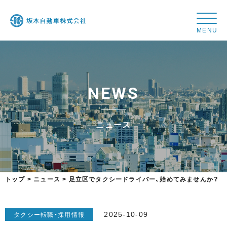
坂
本
自
動
車
N
E
W
S
株
式
会
ニ
ュ
ー
ス
社
トップ
>
ニュース
>
足立区でタクシードライバー、始めてみませんか？
2025-10-09
タクシー転職・採用情報