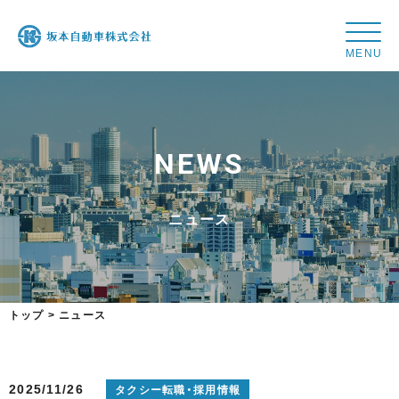
坂
本
自
動
車
N
E
W
S
株
式
会
ニ
ュ
ー
ス
社
トップ
>
ニュース
2025/11/26
タクシー転職・採用情報