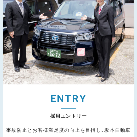
E
N
T
R
Y
採
用
エ
ン
ト
リ
ー
事故防止とお客様満足度の向上を目指し、坂本自動車